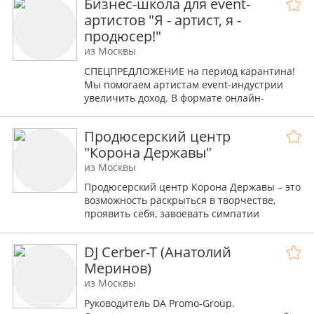
Бизнес-школа для event-
И МОСКВЫ работаем в любых
артистов "Я - артист, я -
направлениях и жанрах организации
продюсер!"
праздника , и , концертная деятельность
талантливых исполнителей тоже не
из Москвы
остаётся без внимание . ПИШИТЕ ЗВОНИТЕ
СПЕЦПРЕДЛОЖЕНИЕ на период карантина!
ЗАКАЗЫВАЙТЕ . ЕСТЬ ВСЕ И ВСЁ ДЛЯ
Мы помогаем артистам event-индустрии
ВАШЕГО ПРАЗДНИКА . . хотите проверить .
увеличить доход. В формате онлайн-
А сколько идей на новый год.... хотя с нами
консультаций. Гарантия! Смотрите отзывы
весело круглый год. И взрослым и детворе.
коллег.
друзья --А ---МЫ ЖЕ С ВАМИ-- ДРУЗЬЯ ,
Продюсерский центр
иначе бы , если вам было не интересно , вы
"Корона Державы"
бы, не дочитали до этой буквы.. т ак что
из Москвы
ПРИГЛАШАЙТЕ НА ВАШ ПРАЗДНИК мы
любим радовать Вас
Продюсерский центр Корона Державы – это
возможность раскрыться в творчестве,
проявить себя, завоевать симпатии
слушателей и зрителей.
Так же, мы организовываем праздники под
DJ Cerber-T (Анатолий
ключ на территории России и зарубежом.
Меринов)
из Москвы
Руководитель DA Promo-Group.